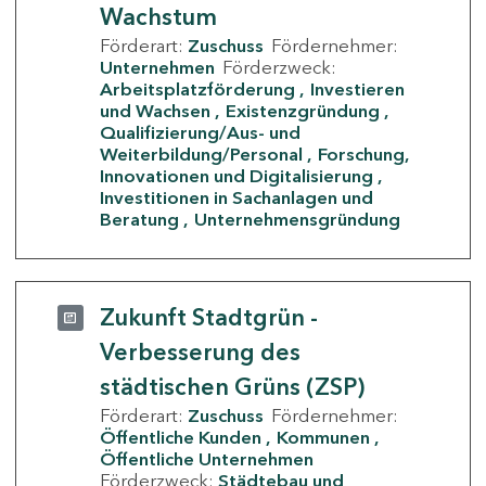
Wachstum
Förderart:
Zuschuss
Fördernehmer:
Unternehmen
Förderzweck:
Arbeitsplatzförderung
Investieren
und Wachsen
Existenzgründung
Qualifizierung/Aus- und
Weiterbildung/Personal
Forschung,
Innovationen und Digitalisierung
Investitionen in Sachanlagen und
Beratung
Unternehmensgründung
Zukunft Stadtgrün -
Verbesserung des
städtischen Grüns (ZSP)
Förderart:
Zuschuss
Fördernehmer:
Öffentliche Kunden
Kommunen
Öffentliche Unternehmen
Förderzweck:
Städtebau und