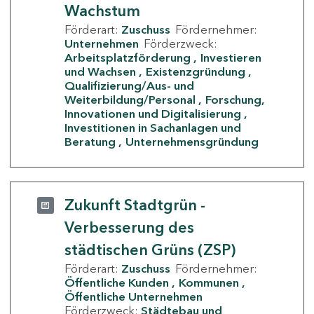
Wachstum
Förderart:
Zuschuss
Fördernehmer:
Unternehmen
Förderzweck:
Arbeitsplatzförderung
Investieren
und Wachsen
Existenzgründung
Qualifizierung/Aus- und
Weiterbildung/Personal
Forschung,
Innovationen und Digitalisierung
Investitionen in Sachanlagen und
Beratung
Unternehmensgründung
Zukunft Stadtgrün -
Verbesserung des
städtischen Grüns (ZSP)
Förderart:
Zuschuss
Fördernehmer:
Öffentliche Kunden
Kommunen
Öffentliche Unternehmen
Förderzweck:
Städtebau und