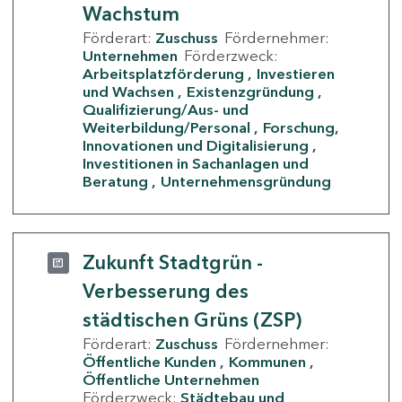
Wachstum
Förderart:
Zuschuss
Fördernehmer:
Unternehmen
Förderzweck:
Arbeitsplatzförderung
Investieren
und Wachsen
Existenzgründung
Qualifizierung/Aus- und
Weiterbildung/Personal
Forschung,
Innovationen und Digitalisierung
Investitionen in Sachanlagen und
Beratung
Unternehmensgründung
Zukunft Stadtgrün -
Verbesserung des
städtischen Grüns (ZSP)
Förderart:
Zuschuss
Fördernehmer:
Öffentliche Kunden
Kommunen
Öffentliche Unternehmen
Förderzweck:
Städtebau und