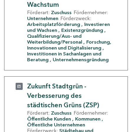
Wachstum
Förderart:
Zuschuss
Fördernehmer:
Unternehmen
Förderzweck:
Arbeitsplatzförderung
Investieren
und Wachsen
Existenzgründung
Qualifizierung/Aus- und
Weiterbildung/Personal
Forschung,
Innovationen und Digitalisierung
Investitionen in Sachanlagen und
Beratung
Unternehmensgründung
Zukunft Stadtgrün -
Verbesserung des
städtischen Grüns (ZSP)
Förderart:
Zuschuss
Fördernehmer:
Öffentliche Kunden
Kommunen
Öffentliche Unternehmen
Förderzweck:
Städtebau und