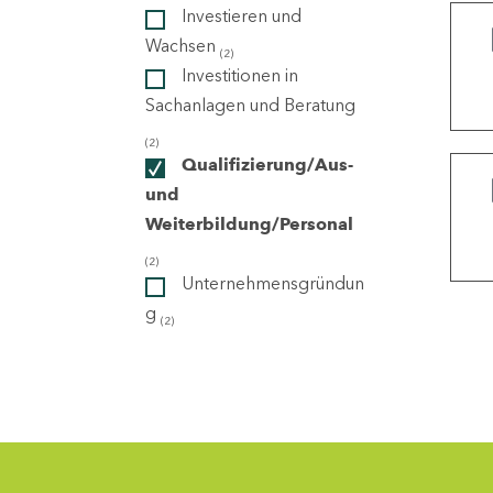
Investieren und
Wachsen
(2)
ndorte
Investitionen in
Sachanlagen und Beratung
(2)
Qualifizierung/Aus-
und
Weiterbildung/Personal
(2)
Unternehmensgründun
g
(2)