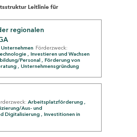
struktur Leitlinie für
er regionalen
IGA
Unternehmen
Förderzweck:
Technologie
Investieren und Wachsen
rbildung/Personal
Förderung von
eratung
Unternehmensgründung
örderzweck:
Arbeitsplatzförderung
fizierung/Aus- und
d Digitalisierung
Investitionen in
g