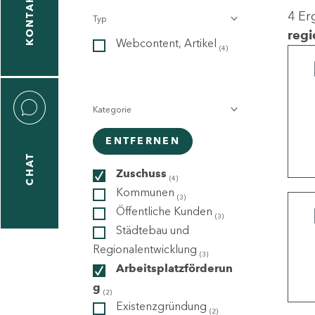
KONTAKT
4 Er
Typ
gen
regi
Webcontent, Artikel
n
(4)
Kategorie
ENTFERNEN
CHAT
icecenter
Zuschuss
(4)
Kommunen
(3)
Öffentliche Kunden
(3)
taktformular
Städtebau und
Regionalentwicklung
(3)
Arbeitsplatzförderun
g
erportal
(2)
Existenzgründung
(2)