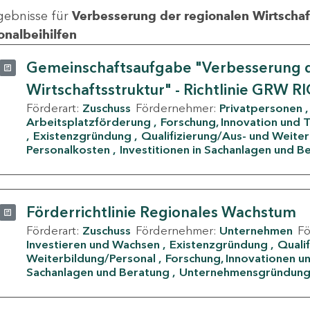
gebnisse für
Verbesserung der regionalen Wirtschafts
onalbeihilfen
Gemeinschaftsaufgabe "Verbesserung d
Wirtschaftsstruktur" - Richtlinie GRW R
Förderart:
Zuschuss
Fördernehmer:
Privatpersonen
Arbeitsplatzförderung
Forschung, Innovation und 
Existenzgründung
Qualifizierung/Aus- und Weite
Personalkosten
Investitionen in Sachanlagen und B
Förderrichtlinie Regionales Wachstum
Förderart:
Zuschuss
Fördernehmer:
Unternehmen
F
Investieren und Wachsen
Existenzgründung
Quali
Weiterbildung/Personal
Forschung, Innovationen un
Sachanlagen und Beratung
Unternehmensgründun