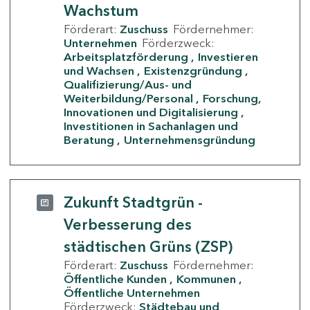
Wachstum
Förderart:
Zuschuss
Fördernehmer:
Unternehmen
Förderzweck:
Arbeitsplatzförderung
Investieren
und Wachsen
Existenzgründung
Qualifizierung/Aus- und
Weiterbildung/Personal
Forschung,
Innovationen und Digitalisierung
Investitionen in Sachanlagen und
Beratung
Unternehmensgründung
Zukunft Stadtgrün -
Verbesserung des
städtischen Grüns (ZSP)
Förderart:
Zuschuss
Fördernehmer:
Öffentliche Kunden
Kommunen
Öffentliche Unternehmen
Förderzweck:
Städtebau und