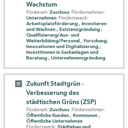
Wachstum
Förderart:
Zuschuss
Fördernehmer:
Unternehmen
Förderzweck:
Arbeitsplatzförderung
Investieren
und Wachsen
Existenzgründung
Qualifizierung/Aus- und
Weiterbildung/Personal
Forschung,
Innovationen und Digitalisierung
Investitionen in Sachanlagen und
Beratung
Unternehmensgründung
Zukunft Stadtgrün -
Verbesserung des
städtischen Grüns (ZSP)
Förderart:
Zuschuss
Fördernehmer:
Öffentliche Kunden
Kommunen
Öffentliche Unternehmen
Förderzweck:
Städtebau und