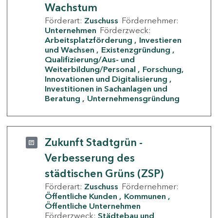
Wachstum
Förderart:
Zuschuss
Fördernehmer:
Unternehmen
Förderzweck:
Arbeitsplatzförderung
Investieren
und Wachsen
Existenzgründung
Qualifizierung/Aus- und
Weiterbildung/Personal
Forschung,
Innovationen und Digitalisierung
Investitionen in Sachanlagen und
Beratung
Unternehmensgründung
Zukunft Stadtgrün -
Verbesserung des
städtischen Grüns (ZSP)
Förderart:
Zuschuss
Fördernehmer:
Öffentliche Kunden
Kommunen
Öffentliche Unternehmen
Förderzweck:
Städtebau und