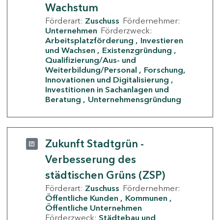
Wachstum
Förderart:
Zuschuss
Fördernehmer:
Unternehmen
Förderzweck:
Arbeitsplatzförderung
Investieren
und Wachsen
Existenzgründung
Qualifizierung/Aus- und
Weiterbildung/Personal
Forschung,
Innovationen und Digitalisierung
Investitionen in Sachanlagen und
Beratung
Unternehmensgründung
Zukunft Stadtgrün -
Verbesserung des
städtischen Grüns (ZSP)
Förderart:
Zuschuss
Fördernehmer:
Öffentliche Kunden
Kommunen
Öffentliche Unternehmen
Förderzweck:
Städtebau und