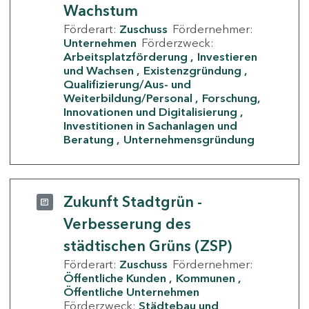
Wachstum
Förderart:
Zuschuss
Fördernehmer:
Unternehmen
Förderzweck:
Arbeitsplatzförderung
Investieren
und Wachsen
Existenzgründung
Qualifizierung/Aus- und
Weiterbildung/Personal
Forschung,
Innovationen und Digitalisierung
Investitionen in Sachanlagen und
Beratung
Unternehmensgründung
Zukunft Stadtgrün -
Verbesserung des
städtischen Grüns (ZSP)
Förderart:
Zuschuss
Fördernehmer:
Öffentliche Kunden
Kommunen
Öffentliche Unternehmen
Förderzweck:
Städtebau und