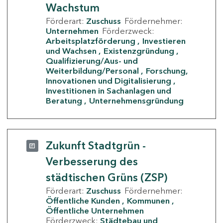
Wachstum
Förderart:
Zuschuss
Fördernehmer:
Unternehmen
Förderzweck:
Arbeitsplatzförderung
Investieren
und Wachsen
Existenzgründung
Qualifizierung/Aus- und
Weiterbildung/Personal
Forschung,
Innovationen und Digitalisierung
Investitionen in Sachanlagen und
Beratung
Unternehmensgründung
Zukunft Stadtgrün -
Verbesserung des
städtischen Grüns (ZSP)
Förderart:
Zuschuss
Fördernehmer:
Öffentliche Kunden
Kommunen
Öffentliche Unternehmen
Förderzweck:
Städtebau und