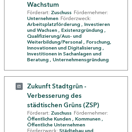
Wachstum
Förderart:
Zuschuss
Fördernehmer:
Unternehmen
Förderzweck:
Arbeitsplatzförderung
Investieren
und Wachsen
Existenzgründung
Qualifizierung/Aus- und
Weiterbildung/Personal
Forschung,
Innovationen und Digitalisierung
Investitionen in Sachanlagen und
Beratung
Unternehmensgründung
Zukunft Stadtgrün -
Verbesserung des
städtischen Grüns (ZSP)
Förderart:
Zuschuss
Fördernehmer:
Öffentliche Kunden
Kommunen
Öffentliche Unternehmen
Förderzweck:
Städtebau und