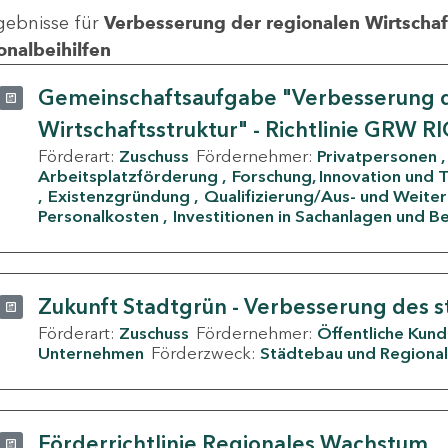
gebnisse für
Verbesserung der regionalen Wirtschafts
onalbeihilfen
Gemeinschaftsaufgabe "Verbesserung d
Wirtschaftsstruktur" - Richtlinie GRW R
Förderart:
Zuschuss
Fördernehmer:
Privatpersonen
Arbeitsplatzförderung
Forschung, Innovation und 
Existenzgründung
Qualifizierung/Aus- und Weite
Personalkosten
Investitionen in Sachanlagen und B
Zukunft Stadtgrün - Verbesserung des s
Förderart:
Zuschuss
Fördernehmer:
Öffentliche Kun
Unternehmen
Förderzweck:
Städtebau und Regional
Förderrichtlinie Regionales Wachstum