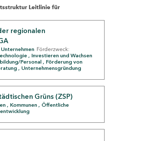
struktur Leitlinie für
er regionalen
IGA
Unternehmen
Förderzweck:
Technologie
Investieren und Wachsen
rbildung/Personal
Förderung von
eratung
Unternehmensgründung
tädtischen Grüns (ZSP)
den
Kommunen
Öffentliche
entwicklung