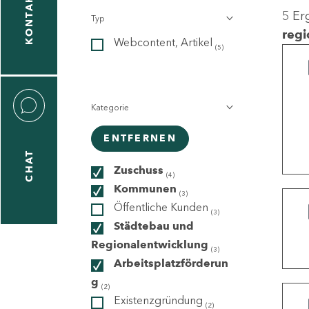
KONTAKT
5 Er
Typ
gen
regi
Webcontent, Artikel
n
(5)
Kategorie
ENTFERNEN
CHAT
icecenter
Zuschuss
(4)
Kommunen
(3)
Öffentliche Kunden
(3)
taktformular
Städtebau und
Regionalentwicklung
(3)
Arbeitsplatzförderun
g
erportal
(2)
Existenzgründung
(2)