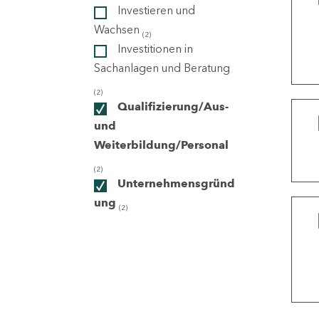
Investieren und
Wachsen
(2)
ndorte
Investitionen in
Sachanlagen und Beratung
(2)
Qualifizierung/Aus-
und
Weiterbildung/Personal
(2)
Unternehmensgründ
ung
(2)