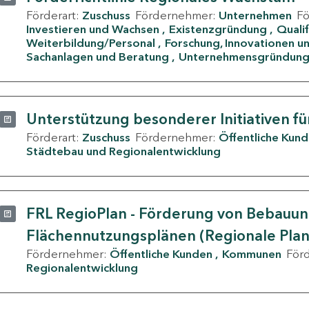
Förderart:
Zuschuss
Fördernehmer:
Unternehmen
F
Investieren und Wachsen
Existenzgründung
Quali
Weiterbildung/Personal
Forschung, Innovationen un
Sachanlagen und Beratung
Unternehmensgründun
Unterstützung besonderer Initiativen fü
Förderart:
Zuschuss
Fördernehmer:
Öffentliche Kun
Städtebau und Regionalentwicklung
FRL RegioPlan - Förderung von Bebauu
Flächennutzungsplänen (Regionale Pla
Fördernehmer:
Öffentliche Kunden
Kommunen
För
Regionalentwicklung