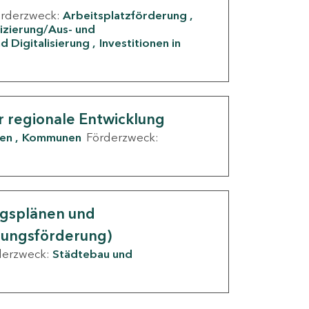
örderzweck:
Arbeitsplatzförderung
fizierung/Aus- und
d Digitalisierung
Investitionen in
g
r regionale Entwicklung
den
Kommunen
Förderzweck:
ngsplänen und
nungsförderung)
derzweck:
Städtebau und