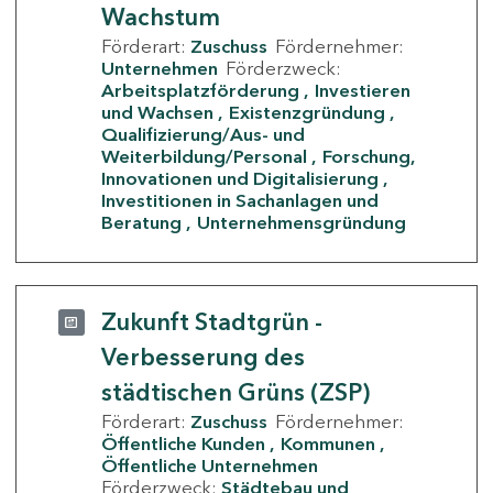
Wachstum
Förderart:
Zuschuss
Fördernehmer:
Unternehmen
Förderzweck:
Arbeitsplatzförderung
Investieren
und Wachsen
Existenzgründung
Qualifizierung/Aus- und
Weiterbildung/Personal
Forschung,
Innovationen und Digitalisierung
Investitionen in Sachanlagen und
Beratung
Unternehmensgründung
Zukunft Stadtgrün -
Verbesserung des
städtischen Grüns (ZSP)
Förderart:
Zuschuss
Fördernehmer:
Öffentliche Kunden
Kommunen
Öffentliche Unternehmen
Förderzweck:
Städtebau und