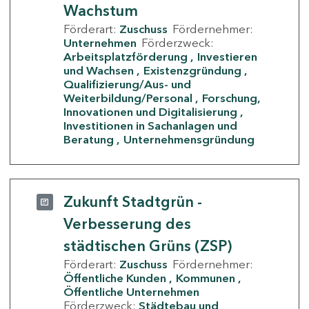
Wachstum
Förderart:
Zuschuss
Fördernehmer:
Unternehmen
Förderzweck:
Arbeitsplatzförderung
Investieren
und Wachsen
Existenzgründung
Qualifizierung/Aus- und
Weiterbildung/Personal
Forschung,
Innovationen und Digitalisierung
Investitionen in Sachanlagen und
Beratung
Unternehmensgründung
Zukunft Stadtgrün -
Verbesserung des
städtischen Grüns (ZSP)
Förderart:
Zuschuss
Fördernehmer:
Öffentliche Kunden
Kommunen
Öffentliche Unternehmen
Förderzweck:
Städtebau und