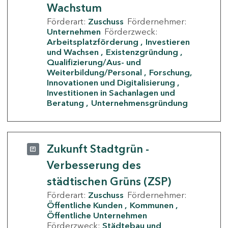
Wachstum
Förderart:
Zuschuss
Fördernehmer:
Unternehmen
Förderzweck:
Arbeitsplatzförderung
Investieren
und Wachsen
Existenzgründung
Qualifizierung/Aus- und
Weiterbildung/Personal
Forschung,
Innovationen und Digitalisierung
Investitionen in Sachanlagen und
Beratung
Unternehmensgründung
Zukunft Stadtgrün -
Verbesserung des
städtischen Grüns (ZSP)
Förderart:
Zuschuss
Fördernehmer:
Öffentliche Kunden
Kommunen
Öffentliche Unternehmen
Förderzweck:
Städtebau und