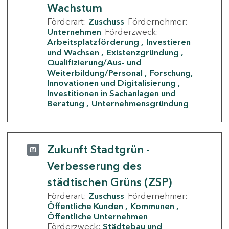
Wachstum
Förderart:
Zuschuss
Fördernehmer:
Unternehmen
Förderzweck:
Arbeitsplatzförderung
Investieren
und Wachsen
Existenzgründung
Qualifizierung/Aus- und
Weiterbildung/Personal
Forschung,
Innovationen und Digitalisierung
Investitionen in Sachanlagen und
Beratung
Unternehmensgründung
Zukunft Stadtgrün -
Verbesserung des
städtischen Grüns (ZSP)
Förderart:
Zuschuss
Fördernehmer:
Öffentliche Kunden
Kommunen
Öffentliche Unternehmen
Förderzweck:
Städtebau und