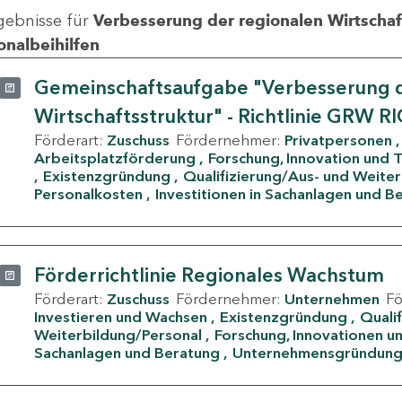
gebnisse für
Verbesserung der regionalen Wirtschafts
onalbeihilfen
Gemeinschaftsaufgabe "Verbesserung d
Wirtschaftsstruktur" - Richtlinie GRW R
Förderart:
Zuschuss
Fördernehmer:
Privatpersonen
Arbeitsplatzförderung
Forschung, Innovation und 
Existenzgründung
Qualifizierung/Aus- und Weite
Personalkosten
Investitionen in Sachanlagen und B
Förderrichtlinie Regionales Wachstum
Förderart:
Zuschuss
Fördernehmer:
Unternehmen
F
Investieren und Wachsen
Existenzgründung
Quali
Weiterbildung/Personal
Forschung, Innovationen un
Sachanlagen und Beratung
Unternehmensgründun