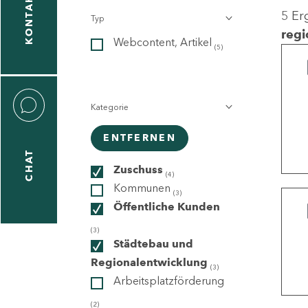
KONTAKT
5 Er
Typ
gen
regi
Webcontent, Artikel
n
(5)
Kategorie
ENTFERNEN
CHAT
icecenter
Zuschuss
(4)
Kommunen
(3)
Öffentliche Kunden
taktformular
(3)
Städtebau und
Regionalentwicklung
(3)
Arbeitsplatzförderung
erportal
(2)