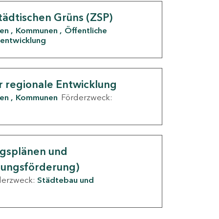
tädtischen Grüns (ZSP)
den
Kommunen
Öffentliche
entwicklung
r regionale Entwicklung
den
Kommunen
Förderzweck:
ngsplänen und
nungsförderung)
derzweck:
Städtebau und