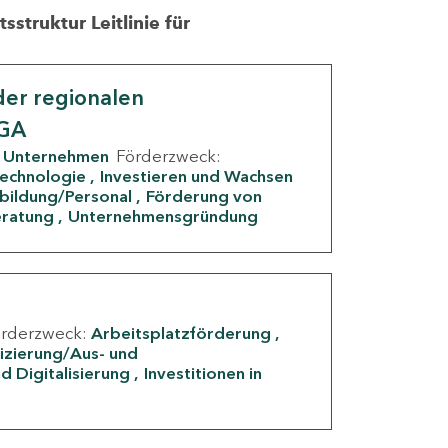
struktur Leitlinie für
er regionalen
IGA
Unternehmen
Förderzweck:
Technologie
Investieren und Wachsen
rbildung/Personal
Förderung von
eratung
Unternehmensgründung
örderzweck:
Arbeitsplatzförderung
fizierung/Aus- und
d Digitalisierung
Investitionen in
g