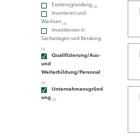
Existenzgründung
(2)
Investieren und
ndorte
Wachsen
(2)
Investitionen in
Sachanlagen und Beratung
(2)
Qualifizierung/Aus-
und
Weiterbildung/Personal
(2)
Unternehmensgründ
ung
(2)