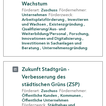
Wachstum
Förderart:
Zuschuss
Fördernehmer:
Unternehmen
Förderzweck:
Arbeitsplatzförderung
Investieren
und Wachsen
Existenzgründung
Qualifizierung/Aus- und
Weiterbildung/Personal
Forschung,
Innovationen und Digitalisierung
Investitionen in Sachanlagen und
Beratung
Unternehmensgründung
Zukunft Stadtgrün -
Verbesserung des
städtischen Grüns (ZSP)
Förderart:
Zuschuss
Fördernehmer:
Öffentliche Kunden
Kommunen
Öffentliche Unternehmen
Förderzweck:
Städtebau und