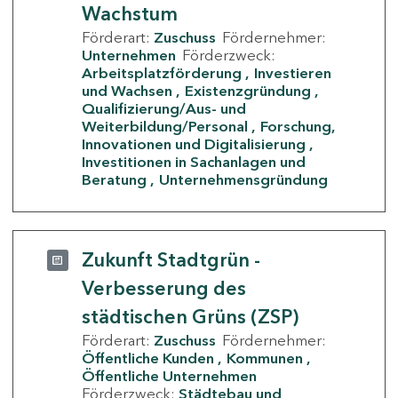
Wachstum
Förderart:
Zuschuss
Fördernehmer:
Unternehmen
Förderzweck:
Arbeitsplatzförderung
Investieren
und Wachsen
Existenzgründung
Qualifizierung/Aus- und
Weiterbildung/Personal
Forschung,
Innovationen und Digitalisierung
Investitionen in Sachanlagen und
Beratung
Unternehmensgründung
Zukunft Stadtgrün -
Verbesserung des
städtischen Grüns (ZSP)
Förderart:
Zuschuss
Fördernehmer:
Öffentliche Kunden
Kommunen
Öffentliche Unternehmen
Förderzweck:
Städtebau und