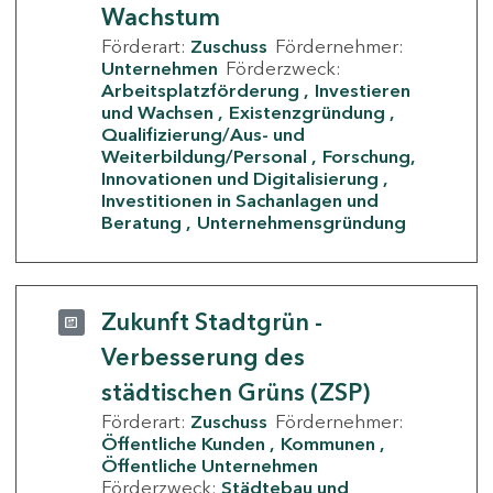
Wachstum
Förderart:
Zuschuss
Fördernehmer:
Unternehmen
Förderzweck:
Arbeitsplatzförderung
Investieren
und Wachsen
Existenzgründung
Qualifizierung/Aus- und
Weiterbildung/Personal
Forschung,
Innovationen und Digitalisierung
Investitionen in Sachanlagen und
Beratung
Unternehmensgründung
Zukunft Stadtgrün -
Verbesserung des
städtischen Grüns (ZSP)
Förderart:
Zuschuss
Fördernehmer:
Öffentliche Kunden
Kommunen
Öffentliche Unternehmen
Förderzweck:
Städtebau und