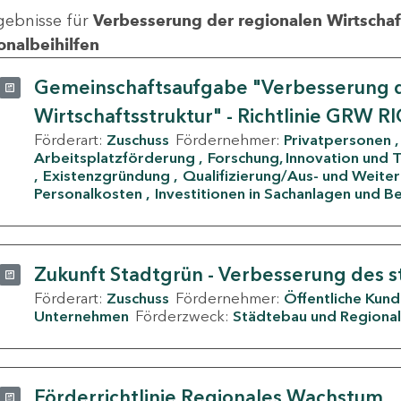
gebnisse für
Verbesserung der regionalen Wirtschafts
onalbeihilfen
Gemeinschaftsaufgabe "Verbesserung d
Wirtschaftsstruktur" - Richtlinie GRW R
Förderart:
Zuschuss
Fördernehmer:
Privatpersonen
Arbeitsplatzförderung
Forschung, Innovation und 
Existenzgründung
Qualifizierung/Aus- und Weite
Personalkosten
Investitionen in Sachanlagen und B
Zukunft Stadtgrün - Verbesserung des s
Förderart:
Zuschuss
Fördernehmer:
Öffentliche Kun
Unternehmen
Förderzweck:
Städtebau und Regional
Förderrichtlinie Regionales Wachstum