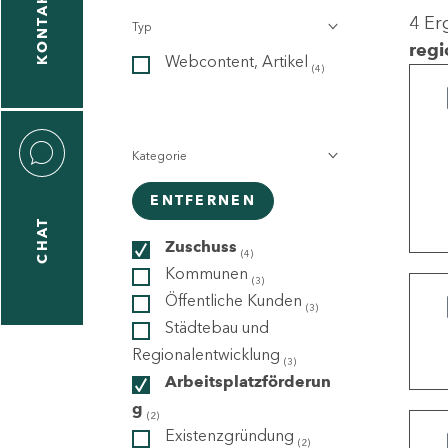
KONTAKT
4 Er
Typ
gen
regi
Webcontent, Artikel
n
(4)
Kategorie
ENTFERNEN
CHAT
icecenter
Zuschuss
(4)
Kommunen
(3)
Öffentliche Kunden
(3)
taktformular
Städtebau und
Regionalentwicklung
(3)
Arbeitsplatzförderun
g
erportal
(2)
Existenzgründung
(2)