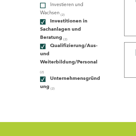
Investieren und
Wachsen
(2)
ndorte
Investitionen in
Sachanlagen und
Beratung
(2)
Qualifizierung/Aus-
und
Weiterbildung/Personal
(2)
Unternehmensgründ
ung
(2)