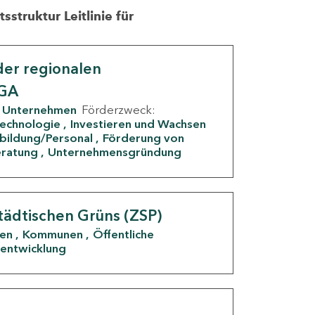
struktur Leitlinie für
er regionalen
IGA
Unternehmen
Förderzweck:
Technologie
Investieren und Wachsen
rbildung/Personal
Förderung von
eratung
Unternehmensgründung
tädtischen Grüns (ZSP)
den
Kommunen
Öffentliche
entwicklung