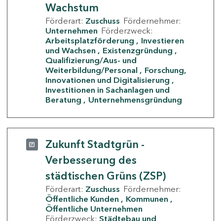
Wachstum
Förderart:
Zuschuss
Fördernehmer:
Unternehmen
Förderzweck:
Arbeitsplatzförderung
Investieren
und Wachsen
Existenzgründung
Qualifizierung/Aus- und
Weiterbildung/Personal
Forschung,
Innovationen und Digitalisierung
Investitionen in Sachanlagen und
Beratung
Unternehmensgründung
Zukunft Stadtgrün -
Verbesserung des
städtischen Grüns (ZSP)
Förderart:
Zuschuss
Fördernehmer:
Öffentliche Kunden
Kommunen
Öffentliche Unternehmen
Förderzweck:
Städtebau und