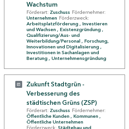
Wachstum
Förderart:
Zuschuss
Fördernehmer:
Unternehmen
Förderzweck:
Arbeitsplatzförderung
Investieren
und Wachsen
Existenzgründung
Qualifizierung/Aus- und
Weiterbildung/Personal
Forschung,
Innovationen und Digitalisierung
Investitionen in Sachanlagen und
Beratung
Unternehmensgründung
Zukunft Stadtgrün -
Verbesserung des
städtischen Grüns (ZSP)
Förderart:
Zuschuss
Fördernehmer:
Öffentliche Kunden
Kommunen
Öffentliche Unternehmen
Förderzweck:
Städtebau und