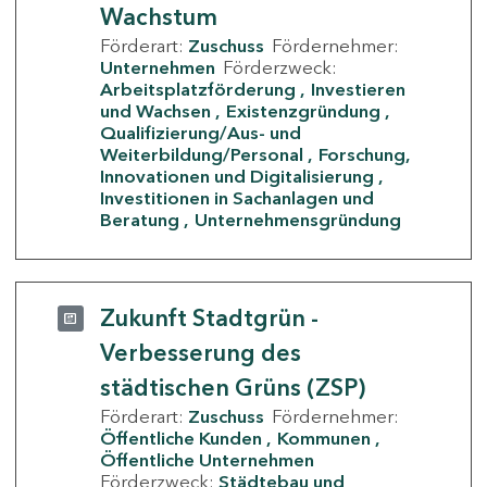
Wachstum
Förderart:
Zuschuss
Fördernehmer:
Unternehmen
Förderzweck:
Arbeitsplatzförderung
Investieren
und Wachsen
Existenzgründung
Qualifizierung/Aus- und
Weiterbildung/Personal
Forschung,
Innovationen und Digitalisierung
Investitionen in Sachanlagen und
Beratung
Unternehmensgründung
Zukunft Stadtgrün -
Verbesserung des
städtischen Grüns (ZSP)
Förderart:
Zuschuss
Fördernehmer:
Öffentliche Kunden
Kommunen
Öffentliche Unternehmen
Förderzweck:
Städtebau und