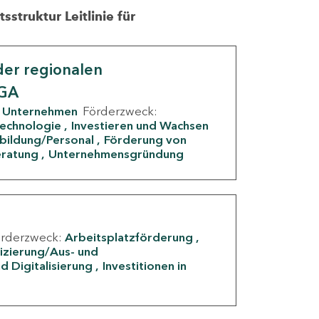
struktur Leitlinie für
er regionalen
IGA
Unternehmen
Förderzweck:
Technologie
Investieren und Wachsen
rbildung/Personal
Förderung von
eratung
Unternehmensgründung
örderzweck:
Arbeitsplatzförderung
fizierung/Aus- und
d Digitalisierung
Investitionen in
g