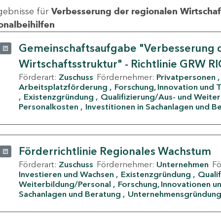
gebnisse für
Verbesserung der regionalen Wirtschafts
onalbeihilfen
Gemeinschaftsaufgabe "Verbesserung d
Wirtschaftsstruktur" - Richtlinie GRW R
Förderart:
Zuschuss
Fördernehmer:
Privatpersonen
Arbeitsplatzförderung
Forschung, Innovation und 
Existenzgründung
Qualifizierung/Aus- und Weite
Personalkosten
Investitionen in Sachanlagen und B
Förderrichtlinie Regionales Wachstum
Förderart:
Zuschuss
Fördernehmer:
Unternehmen
F
Investieren und Wachsen
Existenzgründung
Quali
Weiterbildung/Personal
Forschung, Innovationen un
Sachanlagen und Beratung
Unternehmensgründun