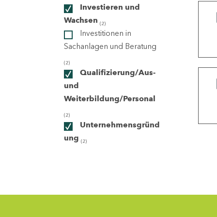
Investieren und
Wachsen
(2)
ndorte
Investitionen in
Sachanlagen und Beratung
(2)
Qualifizierung/Aus-
und
Weiterbildung/Personal
(2)
Unternehmensgründ
ung
(2)