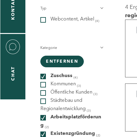
KONTAKT
4 Er
Typ
gen
regi
Webcontent, Artikel
n
(4)
Kategorie
ENTFERNEN
CHAT
icecenter
Zuschuss
(4)
Kommunen
(3)
Öffentliche Kunden
(3)
taktformular
Städtebau und
Regionalentwicklung
(3)
Arbeitsplatzförderun
g
erportal
(2)
Existenzgründung
(2)