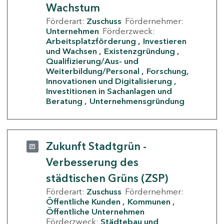
Wachstum
Förderart:
Zuschuss
Fördernehmer:
Unternehmen
Förderzweck:
Arbeitsplatzförderung
Investieren
und Wachsen
Existenzgründung
Qualifizierung/Aus- und
Weiterbildung/Personal
Forschung,
Innovationen und Digitalisierung
Investitionen in Sachanlagen und
Beratung
Unternehmensgründung
Zukunft Stadtgrün -
Verbesserung des
städtischen Grüns (ZSP)
Förderart:
Zuschuss
Fördernehmer:
Öffentliche Kunden
Kommunen
Öffentliche Unternehmen
Förderzweck:
Städtebau und