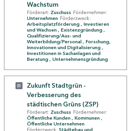
Wachstum
Förderart:
Zuschuss
Fördernehmer:
Unternehmen
Förderzweck:
Arbeitsplatzförderung
Investieren
und Wachsen
Existenzgründung
Qualifizierung/Aus- und
Weiterbildung/Personal
Forschung,
Innovationen und Digitalisierung
Investitionen in Sachanlagen und
Beratung
Unternehmensgründung
Zukunft Stadtgrün -
Verbesserung des
städtischen Grüns (ZSP)
Förderart:
Zuschuss
Fördernehmer:
Öffentliche Kunden
Kommunen
Öffentliche Unternehmen
Förderzweck:
Städtebau und