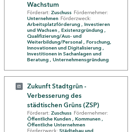
Wachstum
Förderart:
Zuschuss
Fördernehmer:
Unternehmen
Förderzweck:
Arbeitsplatzförderung
Investieren
und Wachsen
Existenzgründung
Qualifizierung/Aus- und
Weiterbildung/Personal
Forschung,
Innovationen und Digitalisierung
Investitionen in Sachanlagen und
Beratung
Unternehmensgründung
Zukunft Stadtgrün -
Verbesserung des
städtischen Grüns (ZSP)
Förderart:
Zuschuss
Fördernehmer:
Öffentliche Kunden
Kommunen
Öffentliche Unternehmen
Förderzweck:
Städtebau und