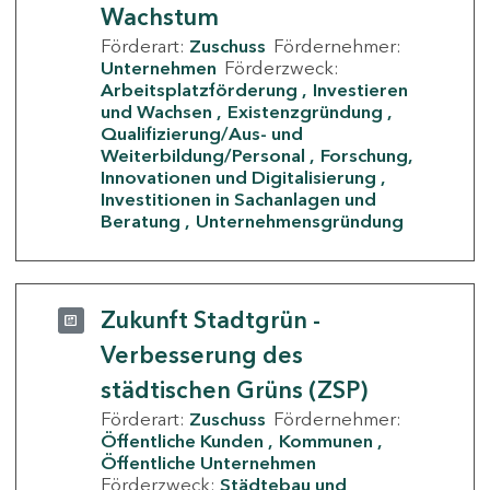
Wachstum
Förderart:
Zuschuss
Fördernehmer:
Unternehmen
Förderzweck:
Arbeitsplatzförderung
Investieren
und Wachsen
Existenzgründung
Qualifizierung/Aus- und
Weiterbildung/Personal
Forschung,
Innovationen und Digitalisierung
Investitionen in Sachanlagen und
Beratung
Unternehmensgründung
Zukunft Stadtgrün -
Verbesserung des
städtischen Grüns (ZSP)
Förderart:
Zuschuss
Fördernehmer:
Öffentliche Kunden
Kommunen
Öffentliche Unternehmen
Förderzweck:
Städtebau und