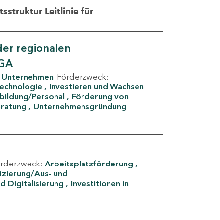
struktur Leitlinie für
er regionalen
IGA
Unternehmen
Förderzweck:
Technologie
Investieren und Wachsen
rbildung/Personal
Förderung von
eratung
Unternehmensgründung
örderzweck:
Arbeitsplatzförderung
fizierung/Aus- und
d Digitalisierung
Investitionen in
g