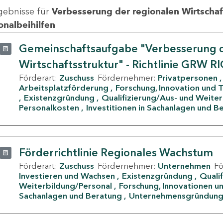
gebnisse für
Verbesserung der regionalen Wirtschafts
onalbeihilfen
Gemeinschaftsaufgabe "Verbesserung d
Wirtschaftsstruktur" - Richtlinie GRW R
Förderart:
Zuschuss
Fördernehmer:
Privatpersonen
Arbeitsplatzförderung
Forschung, Innovation und 
Existenzgründung
Qualifizierung/Aus- und Weite
Personalkosten
Investitionen in Sachanlagen und B
Förderrichtlinie Regionales Wachstum
Förderart:
Zuschuss
Fördernehmer:
Unternehmen
F
Investieren und Wachsen
Existenzgründung
Quali
Weiterbildung/Personal
Forschung, Innovationen un
Sachanlagen und Beratung
Unternehmensgründun