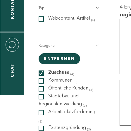
KONTAKT
4 Er
Typ
gen
regi
Webcontent, Artikel
n
(4)
Kategorie
ENTFERNEN
CHAT
icecenter
Zuschuss
(4)
Kommunen
(3)
Öffentliche Kunden
(3)
taktformular
Städtebau und
Regionalentwicklung
(3)
Arbeitsplatzförderung
erportal
(2)
Existenzgründung
(2)