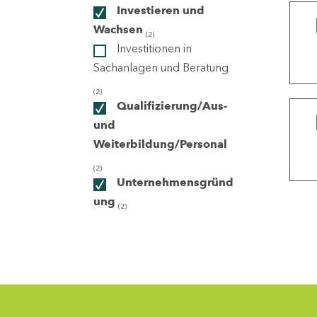
Investieren und
Wachsen
(2)
ndorte
Investitionen in
Sachanlagen und Beratung
(2)
Qualifizierung/Aus-
und
Weiterbildung/Personal
(2)
Unternehmensgründ
ung
(2)