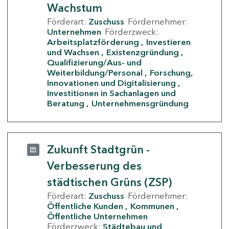
Wachstum
Förderart:
Zuschuss
Fördernehmer:
Unternehmen
Förderzweck:
Arbeitsplatzförderung
Investieren
und Wachsen
Existenzgründung
Qualifizierung/Aus- und
Weiterbildung/Personal
Forschung,
Innovationen und Digitalisierung
Investitionen in Sachanlagen und
Beratung
Unternehmensgründung
Zukunft Stadtgrün -
Verbesserung des
städtischen Grüns (ZSP)
Förderart:
Zuschuss
Fördernehmer:
Öffentliche Kunden
Kommunen
Öffentliche Unternehmen
Förderzweck:
Städtebau und