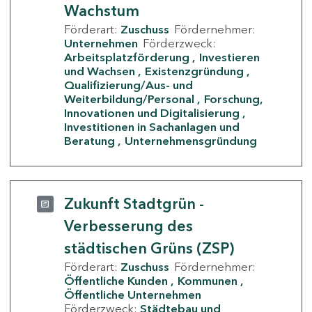
Wachstum
Förderart:
Zuschuss
Fördernehmer:
Unternehmen
Förderzweck:
Arbeitsplatzförderung
Investieren
und Wachsen
Existenzgründung
Qualifizierung/Aus- und
Weiterbildung/Personal
Forschung,
Innovationen und Digitalisierung
Investitionen in Sachanlagen und
Beratung
Unternehmensgründung
Zukunft Stadtgrün -
Verbesserung des
städtischen Grüns (ZSP)
Förderart:
Zuschuss
Fördernehmer:
Öffentliche Kunden
Kommunen
Öffentliche Unternehmen
Förderzweck:
Städtebau und