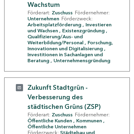
Wachstum
Förderart:
Zuschuss
Fördernehmer:
Unternehmen
Förderzweck:
Arbeitsplatzförderung
Investieren
und Wachsen
Existenzgründung
Qualifizierung/Aus- und
Weiterbildung/Personal
Forschung,
Innovationen und Digitalisierung
Investitionen in Sachanlagen und
Beratung
Unternehmensgründung
Zukunft Stadtgrün -
Verbesserung des
städtischen Grüns (ZSP)
Förderart:
Zuschuss
Fördernehmer:
Öffentliche Kunden
Kommunen
Öffentliche Unternehmen
Förderzweck:
Städtebau und