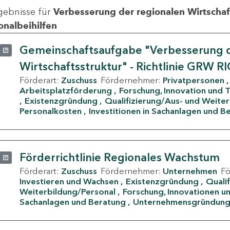
gebnisse für
Verbesserung der regionalen Wirtschafts
onalbeihilfen
Gemeinschaftsaufgabe "Verbesserung d
Wirtschaftsstruktur" - Richtlinie GRW R
Förderart:
Zuschuss
Fördernehmer:
Privatpersonen
Arbeitsplatzförderung
Forschung, Innovation und 
Existenzgründung
Qualifizierung/Aus- und Weite
Personalkosten
Investitionen in Sachanlagen und B
Förderrichtlinie Regionales Wachstum
Förderart:
Zuschuss
Fördernehmer:
Unternehmen
F
Investieren und Wachsen
Existenzgründung
Quali
Weiterbildung/Personal
Forschung, Innovationen un
Sachanlagen und Beratung
Unternehmensgründun