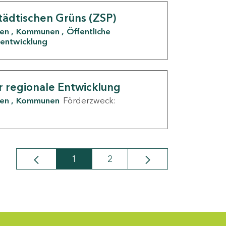
tädtischen Grüns (ZSP)
den
Kommunen
Öffentliche
entwicklung
r regionale Entwicklung
den
Kommunen
Förderzweck:
1
2
Seite
Seite