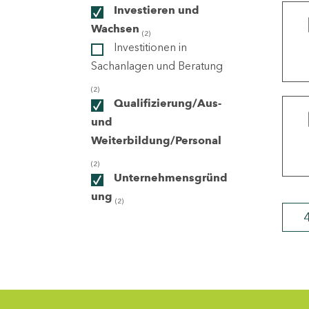
Investieren und
Wachsen
(2)
ndorte
Investitionen in
Sachanlagen und Beratung
(2)
Qualifizierung/Aus-
und
Weiterbildung/Personal
(2)
Unternehmensgründ
ung
(2)