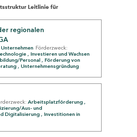
struktur Leitlinie für
er regionalen
IGA
Unternehmen
Förderzweck:
Technologie
Investieren und Wachsen
rbildung/Personal
Förderung von
eratung
Unternehmensgründung
örderzweck:
Arbeitsplatzförderung
fizierung/Aus- und
d Digitalisierung
Investitionen in
g