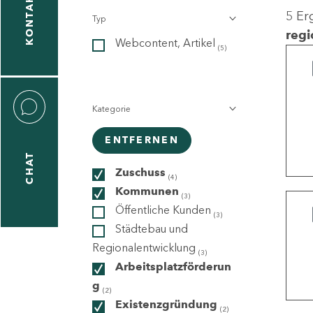
KONTAKT
5 Er
Typ
gen
regi
Webcontent, Artikel
n
(5)
Kategorie
ENTFERNEN
CHAT
icecenter
Zuschuss
(4)
Kommunen
(3)
Öffentliche Kunden
(3)
taktformular
Städtebau und
Regionalentwicklung
(3)
Arbeitsplatzförderun
g
erportal
(2)
Existenzgründung
(2)