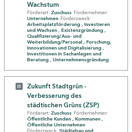
Wachstum
Förderart:
Zuschuss
Fördernehmer:
Unternehmen
Förderzweck:
Arbeitsplatzförderung
Investieren
und Wachsen
Existenzgründung
Qualifizierung/Aus- und
Weiterbildung/Personal
Forschung,
Innovationen und Digitalisierung
Investitionen in Sachanlagen und
Beratung
Unternehmensgründung
Zukunft Stadtgrün -
Verbesserung des
städtischen Grüns (ZSP)
Förderart:
Zuschuss
Fördernehmer:
Öffentliche Kunden
Kommunen
Öffentliche Unternehmen
Förderzweck:
Städtebau und