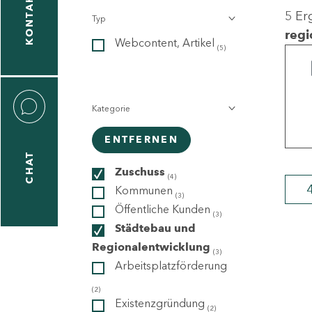
KONTAKT
5 Er
Typ
gen
regi
Webcontent, Artikel
n
(5)
Kategorie
ENTFERNEN
CHAT
icecenter
Zuschuss
(4)
Kommunen
(3)
Öffentliche Kunden
(3)
taktformular
Städtebau und
Regionalentwicklung
(3)
Arbeitsplatzförderung
erportal
(2)
Existenzgründung
(2)