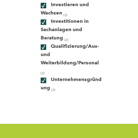
Investieren und
Wachsen
(2)
ndorte
Investitionen in
Sachanlagen und
Beratung
(2)
Qualifizierung/Aus-
und
Weiterbildung/Personal
(2)
Unternehmensgründ
ung
(2)