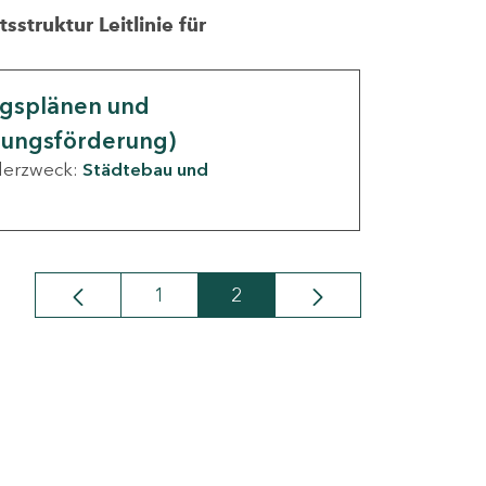
struktur Leitlinie für
ngsplänen und
nungsförderung)
derzweck:
Städtebau und
1
2
Seite
Seite