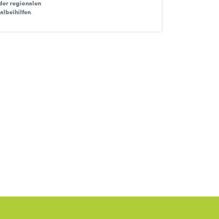
der regionalen
nalbeihilfen
.