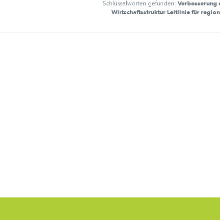
Verbesserung 
Schlüsselwörten gefunden:
Wirtschaftsstruktur Leitlinie für regio