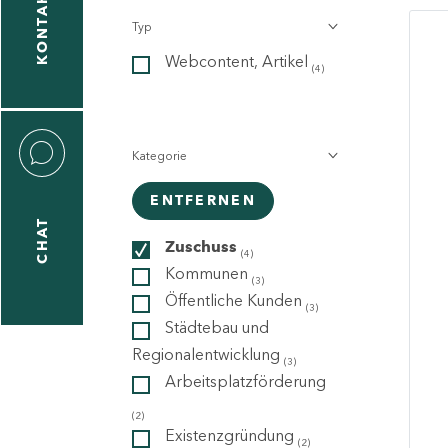
KONTAKT
Typ
gen
Webcontent, Artikel
n
(4)
Kategorie
ENTFERNEN
CHAT
icecenter
Zuschuss
(4)
Kommunen
(3)
Öffentliche Kunden
(3)
taktformular
Städtebau und
Regionalentwicklung
(3)
Arbeitsplatzförderung
erportal
(2)
Existenzgründung
(2)