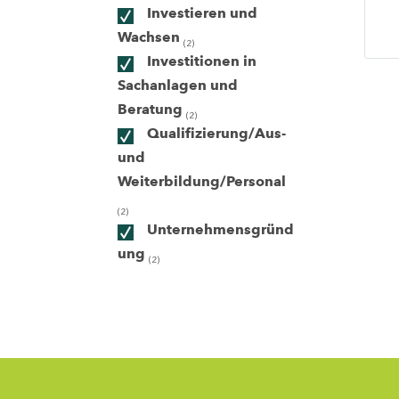
Investieren und
Wachsen
(2)
ndorte
Investitionen in
Sachanlagen und
Beratung
(2)
Qualifizierung/Aus-
und
Weiterbildung/Personal
(2)
Unternehmensgründ
ung
(2)