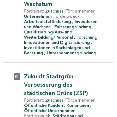
Wachstum
Förderart:
Zuschuss
Fördernehmer:
Unternehmen
Förderzweck:
Arbeitsplatzförderung
Investieren
und Wachsen
Existenzgründung
Qualifizierung/Aus- und
Weiterbildung/Personal
Forschung,
Innovationen und Digitalisierung
Investitionen in Sachanlagen und
Beratung
Unternehmensgründung
Zukunft Stadtgrün -
Verbesserung des
städtischen Grüns (ZSP)
Förderart:
Zuschuss
Fördernehmer:
Öffentliche Kunden
Kommunen
Öffentliche Unternehmen
Förderzweck:
Städtebau und