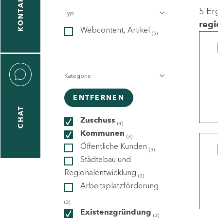
KONTAKT
5 Er
Typ
gen
regi
Webcontent, Artikel
n
(5)
Kategorie
ENTFERNEN
CHAT
icecenter
Zuschuss
(4)
Kommunen
(3)
Öffentliche Kunden
(3)
taktformular
Städtebau und
Regionalentwicklung
(3)
Arbeitsplatzförderung
erportal
(2)
Existenzgründung
(2)