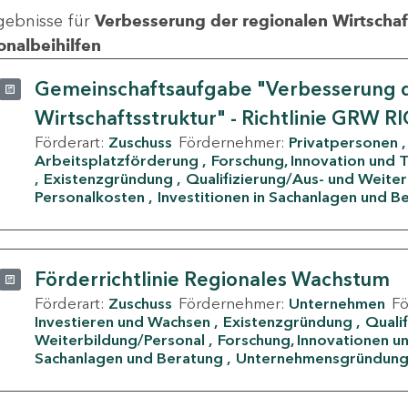
gebnisse für
Verbesserung der regionalen Wirtschafts
onalbeihilfen
Gemeinschaftsaufgabe "Verbesserung d
Wirtschaftsstruktur" - Richtlinie GRW R
Förderart:
Zuschuss
Fördernehmer:
Privatpersonen
Arbeitsplatzförderung
Forschung, Innovation und 
Existenzgründung
Qualifizierung/Aus- und Weite
Personalkosten
Investitionen in Sachanlagen und B
Förderrichtlinie Regionales Wachstum
Förderart:
Zuschuss
Fördernehmer:
Unternehmen
F
Investieren und Wachsen
Existenzgründung
Quali
Weiterbildung/Personal
Forschung, Innovationen un
Sachanlagen und Beratung
Unternehmensgründun