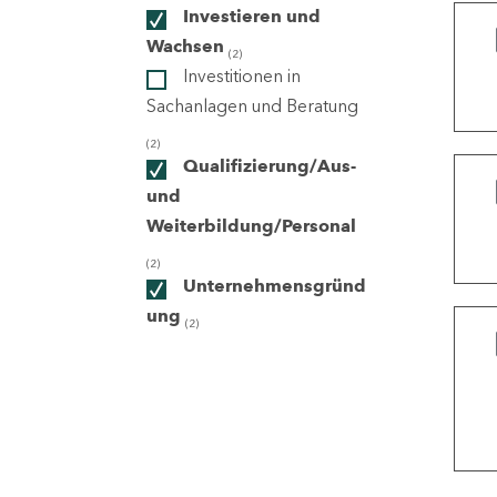
Investieren und
Wachsen
(2)
ndorte
Investitionen in
Sachanlagen und Beratung
(2)
Qualifizierung/Aus-
und
Weiterbildung/Personal
(2)
Unternehmensgründ
ung
(2)