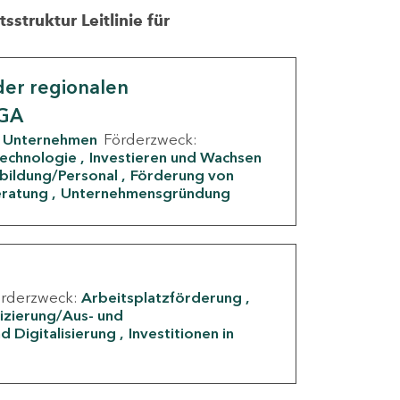
struktur Leitlinie für
er regionalen
IGA
Unternehmen
Förderzweck:
Technologie
Investieren und Wachsen
rbildung/Personal
Förderung von
eratung
Unternehmensgründung
örderzweck:
Arbeitsplatzförderung
fizierung/Aus- und
d Digitalisierung
Investitionen in
g