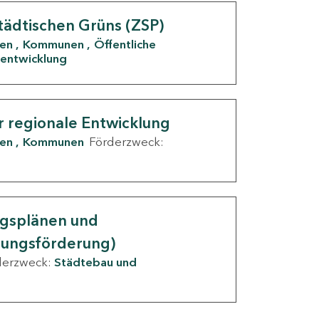
tädtischen Grüns (ZSP)
den
Kommunen
Öffentliche
entwicklung
r regionale Entwicklung
den
Kommunen
Förderzweck:
ngsplänen und
nungsförderung)
derzweck:
Städtebau und