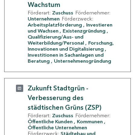
Wachstum
Förderart:
Zuschuss
Fördernehmer:
Unternehmen
Förderzweck:
Arbeitsplatzförderung
Investieren
und Wachsen
Existenzgründung
Qualifizierung/Aus- und
Weiterbildung/Personal
Forschung,
Innovationen und Digitalisierung
Investitionen in Sachanlagen und
Beratung
Unternehmensgründung
Zukunft Stadtgrün -
Verbesserung des
städtischen Grüns (ZSP)
Förderart:
Zuschuss
Fördernehmer:
Öffentliche Kunden
Kommunen
Öffentliche Unternehmen
Förderzweck:
Städtebau und