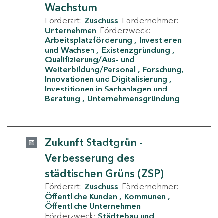
Wachstum
Förderart:
Zuschuss
Fördernehmer:
Unternehmen
Förderzweck:
Arbeitsplatzförderung
Investieren
und Wachsen
Existenzgründung
Qualifizierung/Aus- und
Weiterbildung/Personal
Forschung,
Innovationen und Digitalisierung
Investitionen in Sachanlagen und
Beratung
Unternehmensgründung
Zukunft Stadtgrün -
Verbesserung des
städtischen Grüns (ZSP)
Förderart:
Zuschuss
Fördernehmer:
Öffentliche Kunden
Kommunen
Öffentliche Unternehmen
Förderzweck:
Städtebau und