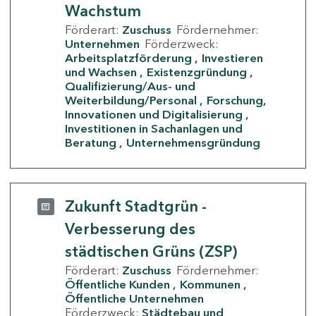
Wachstum
Förderart:
Zuschuss
Fördernehmer:
Unternehmen
Förderzweck:
Arbeitsplatzförderung
Investieren
und Wachsen
Existenzgründung
Qualifizierung/Aus- und
Weiterbildung/Personal
Forschung,
Innovationen und Digitalisierung
Investitionen in Sachanlagen und
Beratung
Unternehmensgründung
Zukunft Stadtgrün -
Verbesserung des
städtischen Grüns (ZSP)
Förderart:
Zuschuss
Fördernehmer:
Öffentliche Kunden
Kommunen
Öffentliche Unternehmen
Förderzweck:
Städtebau und