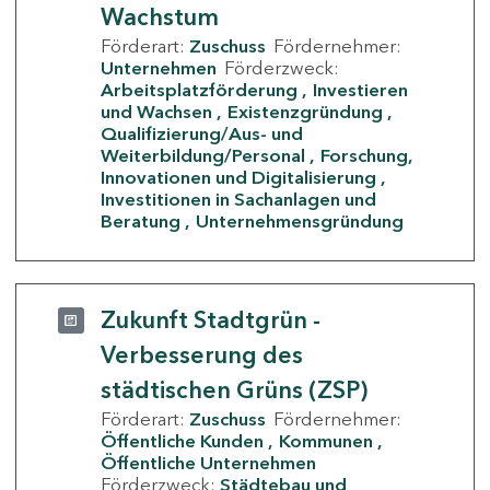
Wachstum
Förderart:
Zuschuss
Fördernehmer:
Unternehmen
Förderzweck:
Arbeitsplatzförderung
Investieren
und Wachsen
Existenzgründung
Qualifizierung/Aus- und
Weiterbildung/Personal
Forschung,
Innovationen und Digitalisierung
Investitionen in Sachanlagen und
Beratung
Unternehmensgründung
Zukunft Stadtgrün -
Verbesserung des
städtischen Grüns (ZSP)
Förderart:
Zuschuss
Fördernehmer:
Öffentliche Kunden
Kommunen
Öffentliche Unternehmen
Förderzweck:
Städtebau und