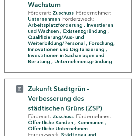
Wachstum
Förderart:
Zuschuss
Fördernehmer:
Unternehmen
Förderzweck:
Arbeitsplatzförderung
Investieren
und Wachsen
Existenzgründung
Qualifizierung/Aus- und
Weiterbildung/Personal
Forschung,
Innovationen und Digitalisierung
Investitionen in Sachanlagen und
Beratung
Unternehmensgründung
Zukunft Stadtgrün -
Verbesserung des
städtischen Grüns (ZSP)
Förderart:
Zuschuss
Fördernehmer:
Öffentliche Kunden
Kommunen
Öffentliche Unternehmen
Förderzweck:
Städtebau und