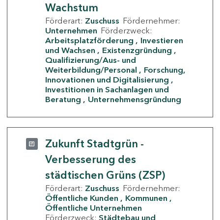
Wachstum
Förderart:
Zuschuss
Fördernehmer:
Unternehmen
Förderzweck:
Arbeitsplatzförderung
Investieren
und Wachsen
Existenzgründung
Qualifizierung/Aus- und
Weiterbildung/Personal
Forschung,
Innovationen und Digitalisierung
Investitionen in Sachanlagen und
Beratung
Unternehmensgründung
Zukunft Stadtgrün -
Verbesserung des
städtischen Grüns (ZSP)
Förderart:
Zuschuss
Fördernehmer:
Öffentliche Kunden
Kommunen
Öffentliche Unternehmen
Förderzweck:
Städtebau und