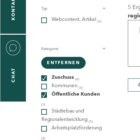
KONTAKT
5 Er
Typ
gen
regi
Webcontent, Artikel
n
(5)
Kategorie
ENTFERNEN
CHAT
icecenter
Zuschuss
(4)
Kommunen
(3)
Öffentliche Kunden
taktformular
(3)
Städtebau und
Regionalentwicklung
(3)
Arbeitsplatzförderung
erportal
(2)