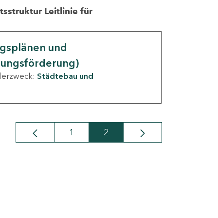
struktur Leitlinie für
ngsplänen und
nungsförderung)
derzweck:
Städtebau und
1
2
Seite
Seite