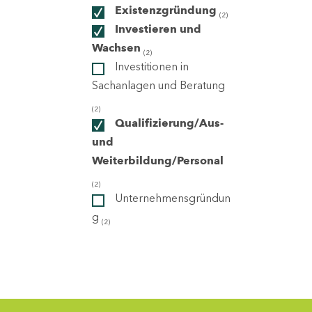
Existenzgründung
(2)
Investieren und
ndorte
Wachsen
(2)
Investitionen in
Sachanlagen und Beratung
(2)
Qualifizierung/Aus-
und
Weiterbildung/Personal
(2)
Unternehmensgründun
g
(2)