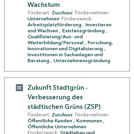
Wachstum
Förderart:
Zuschuss
Fördernehmer:
Unternehmen
Förderzweck:
Arbeitsplatzförderung
Investieren
und Wachsen
Existenzgründung
Qualifizierung/Aus- und
Weiterbildung/Personal
Forschung,
Innovationen und Digitalisierung
Investitionen in Sachanlagen und
Beratung
Unternehmensgründung
Zukunft Stadtgrün -
Verbesserung des
städtischen Grüns (ZSP)
Förderart:
Zuschuss
Fördernehmer:
Öffentliche Kunden
Kommunen
Öffentliche Unternehmen
Förderzweck:
Städtebau und