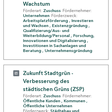
Wachstum
Förderart:
Zuschuss
Fördernehmer:
Unternehmen
Förderzweck:
Arbeitsplatzförderung
Investieren
und Wachsen
Existenzgründung
Qualifizierung/Aus- und
Weiterbildung/Personal
Forschung,
Innovationen und Digitalisierung
Investitionen in Sachanlagen und
Beratung
Unternehmensgründung
Zukunft Stadtgrün -
Verbesserung des
städtischen Grüns (ZSP)
Förderart:
Zuschuss
Fördernehmer:
Öffentliche Kunden
Kommunen
Öffentliche Unternehmen
Förderzweck:
Städtebau und