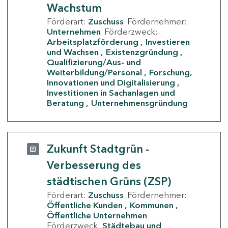
Wachstum
Förderart:
Zuschuss
Fördernehmer:
Unternehmen
Förderzweck:
Arbeitsplatzförderung
Investieren
und Wachsen
Existenzgründung
Qualifizierung/Aus- und
Weiterbildung/Personal
Forschung,
Innovationen und Digitalisierung
Investitionen in Sachanlagen und
Beratung
Unternehmensgründung
Zukunft Stadtgrün -
Verbesserung des
städtischen Grüns (ZSP)
Förderart:
Zuschuss
Fördernehmer:
Öffentliche Kunden
Kommunen
Öffentliche Unternehmen
Förderzweck:
Städtebau und